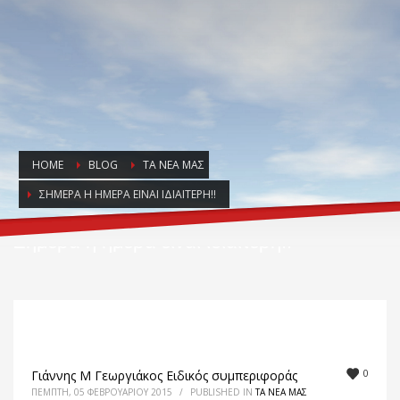
HOME
BLOG
ΤΑ ΝΈΑ ΜΑΣ
ΣΉΜΕΡΑ Η ΗΜΈΡΑ ΕΊΝΑΙ ΙΔΙΑΊΤΕΡΗ!!
Σήμερα η ημέρα είναι ιδιαίτερη!!
0
Γιάννης Μ Γεωργιάκος Ειδικός συμπεριφοράς
ΠΈΜΠΤΗ, 05 ΦΕΒΡΟΥΑΡΊΟΥ 2015
/
PUBLISHED IN
ΤΑ ΝΈΑ ΜΑΣ