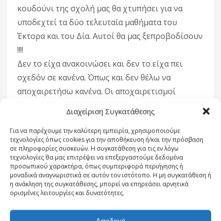
κουδούνι της σχολή μας θα χτυπήσει για να
υποδεχτεί τα δύο τελευταία μαθήματα του
Έκτορα και του Δία. Αυτοί θα μας ξεπροβοδίσουν
!!!!
Δεν το είχα ανακοινώσει και δεν το είχα πει
σχεδόν σε κανένα. Όπως και δεν θέλω να
αποχαιρετήσω κανένα. Οι αποχαιρετισμοί
δηλώνουν τελεσίδικες καταστάσεις και είναι κάτι
Διαχείριση Συγκατάθεσης
που δεν το δέχομαι στις ανθρώπινες σχέσεις
Για να παρέχουμε την καλύτερη εμπειρία, χρησιμοποιούμε
που έχουν σαν βάση την εμπιστοσύνη, την
τεχνολογίες όπως cookies για την αποθήκευση ή/και την πρόσβαση
αμοιβαία εκτίμηση , την αγάπη και την πολυετή
σε πληροφορίες συσκευών. Η συγκατάθεση για τις εν λόγω
τεχνολογίες θα μας επιτρέψει να επεξεργαστούμε δεδομένα
συνεργασία. Οι αποστάσεις αλλάζουν. Και οι
προσωπικού χαρακτήρα, όπως συμπεριφορά περιήγησης ή
ρόλοι επίσης! Τώρα πιά είμαστε δίπλα στην
μοναδικά αναγνωριστικά σε αυτόν τον ιστότοπο. Η μη συγκατάθεση ή
η ανάκληση της συγκατάθεσης, μπορεί να επηρεάσει αρνητικά
Αθήνα και λίγο πιο μακρυά από την Κόρινθο.
ορισμένες λειτουργίες και δυνατότητες.
Σας περιμένουμε λοιπόν να μας επισκεφθείτε και
να σας κεράσουμε καφέ όπως όλα αυτά τα χρόνια
Αποδοχή