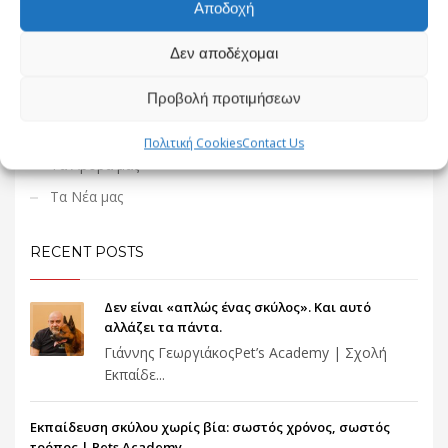
Αποδοχή
CATEGORIES
Δεν αποδέχομαι
Προβολή προτιμήσεων
Συμπεριφορά
Συχνές Ερωτήσεις
Πολιτική Cookies
Contact Us
Τα Άρθρα μας
Τα Νέα μας
RECENT POSTS
Δεν είναι «απλώς ένας σκύλος». Και αυτό
αλλάζει τα πάντα.
Γιάννης ΓεωργιάκοςPet’s Academy | Σχολή
Εκπαίδε...
Εκπαίδευση σκύλου χωρίς βία: σωστός χρόνος, σωστός
τρόπος | Pets Academy