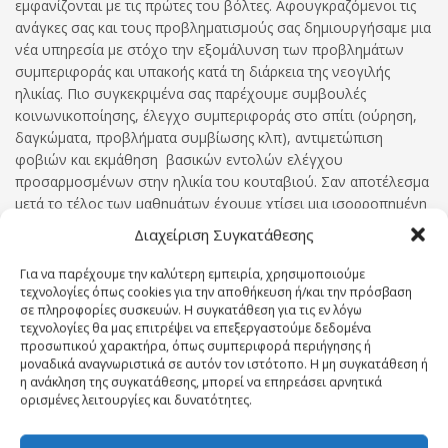
εμφανίζονται με τις πρώτες του βόλτες. Αφουγκραζόμενοι τις
ανάγκες σας και τους προβληματισμούς σας δημιουργήσαμε μια
νέα υπηρεσία με στόχο την εξομάλυνση των προβλημάτων
συμπεριφοράς και υπακοής κατά τη διάρκεια της νεογιλής
ηλικίας. Πιο συγκεκριμένα σας παρέχουμε συμβουλές
κοινωνικοποίησης, έλεγχο συμπεριφοράς στο σπίτι (ούρηση,
δαγκώματα, προβλήματα συμβίωσης κλπ), αντιμετώπιση
φοβιών και εκμάθηση βασικών εντολών ελέγχου
προσαρμοσμένων στην ηλικία του κουταβιού. Σαν αποτέλεσμα
μετά το τέλος των μαθημάτων έχουμε χτίσει μια ισορροπημένη
σχέση σκύλου-ιδιοκτήτη , έχουμε αναπτύξει τις δεξιότητες του
Διαχείριση Συγκατάθεσης
σκύλου για συνεργασία και έχουν μπει οι βάσεις για το
επόμενο σχολείο της βασικής υπακοής. Αξίζει να σημειωθεί ότι
Για να παρέχουμε την καλύτερη εμπειρία, χρησιμοποιούμε
οι πελάτες μας που επιλέγουν αυτή την υπηρεσία
τεχνολογίες όπως cookies για την αποθήκευση ή/και την πρόσβαση
σε πληροφορίες συσκευών. Η συγκατάθεση για τις εν λόγω
απολαμβάνουν 40% έκπτωση στο επόμενο σχολείο της
τεχνολογίες θα μας επιτρέψει να επεξεργαστούμε δεδομένα
βασικής υπακοής.
προσωπικού χαρακτήρα, όπως συμπεριφορά περιήγησης ή
μοναδικά αναγνωριστικά σε αυτόν τον ιστότοπο. Η μη συγκατάθεση ή
η ανάκληση της συγκατάθεσης, μπορεί να επηρεάσει αρνητικά
ορισμένες λειτουργίες και δυνατότητες.