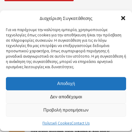
Διαχείριση Συγκατάθεσης
Για να παρέχουμε την καλύτερη εμπειρία, χρησιμοποιούμε
τεχνολογίες όπως cookies για την αποθήκευση ή/και την πρόσβαση
σε πληροφορίες συσκευών. Η συγκατάθεση για τις εν λόγω
τεχνολογίες θα μας επιτρέψει να επεξεργαστούμε δεδομένα
προσωπικού χαρακτήρα, όπως συμπεριφορά περιήγησης ή
CATEGORIES
μοναδικά αναγνωριστικά σε αυτόν τον ιστότοπο. Η μη συγκατάθεση ή
η ανάκληση της συγκατάθεσης, μπορεί να επηρεάσει αρνητικά
ορισμένες λειτουργίες και δυνατότητες.
Συμπεριφορά
Συχνές Ερωτήσεις
Αποδοχή
Τα Άρθρα μας
Δεν αποδέχομαι
Τα Νέα μας
Προβολή προτιμήσεων
RECENT POSTS
Πολιτική Cookies
Contact Us
Δεν είναι «απλώς ένας σκύλος». Και αυτό